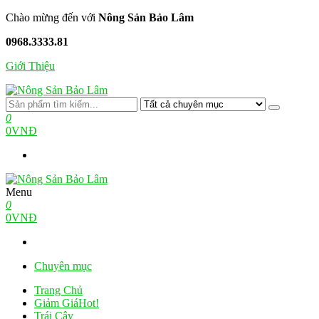
Skip
Chào mừng đến với
Nông Sản Bảo Lâm
to
0968.3333.81
the
content
Giới Thiệu
Nông Sản Bảo Lâm
Nông Trại Xanh Tiêu Chuẩn
0
0VNĐ
Menu
Nông Sản Bảo Lâm
Nông Trại Xanh Tiêu Chuẩn
0
0VNĐ
Chuyên mục
Trang Chủ
Giảm Giá
Hot!
Trái Cây