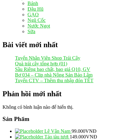
Bánh
Đậu Hũ
GẠO
Ngũ Cốc
Nước Ngọt
Sữa
Bài viết mới nhất
Tuyển Nhân Viên Shop Trái Cây
Quà trái cây tổng hợp (01)
Sầu Riêng bao chất, bao giá Q10, GV
Bơ 034 – Clip nhà Nông Sản Bảo Lâm
Tuyển CTV – Thêm thu nhập đón TẾT
Phản hồi mới nhất
Không có bình luận nào để hiển thị.
Sản Phẩm
Lê Vân Nam
99.000
VNĐ
Táo tàu tươi
149.000
VNĐ