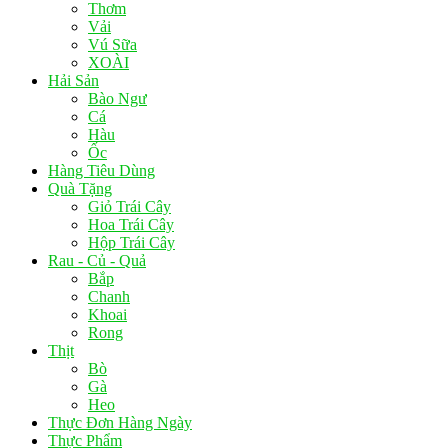
Thơm
Vải
Vú Sữa
XOÀI
Hải Sản
Bào Ngư
Cá
Hàu
Ốc
Hàng Tiêu Dùng
Quà Tặng
Giỏ Trái Cây
Hoa Trái Cây
Hộp Trái Cây
Rau - Củ - Quả
Bắp
Chanh
Khoai
Rong
Thịt
Bò
Gà
Heo
Thực Đơn Hàng Ngày
Thực Phẩm