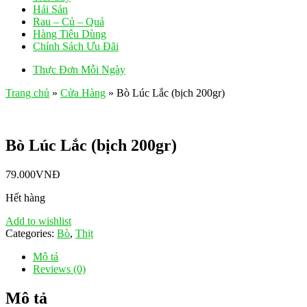
Hải Sản
Rau – Củ – Quả
Hàng Tiêu Dùng
Chính Sách Ưu Đãi
Thực Đơn Mỗi Ngày
Trang chủ
»
Cửa Hàng
»
Bò Lúc Lắc (bịch 200gr)
Bò Lúc Lắc (bịch 200gr)
79.000
VNĐ
Hết hàng
Add to wishlist
Categories:
Bò
,
Thịt
Mô tả
Reviews (0)
Mô tả