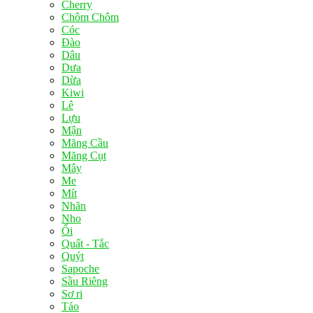
Cherry
Chôm Chôm
Cóc
Đào
Dâu
Dưa
Dừa
Kiwi
Lê
Lựu
Mận
Mãng Cầu
Măng Cụt
Mây
Me
Mít
Nhãn
Nho
Ổi
Quất - Tắc
Quýt
Sapoche
Sầu Riêng
Sơ ri
Táo