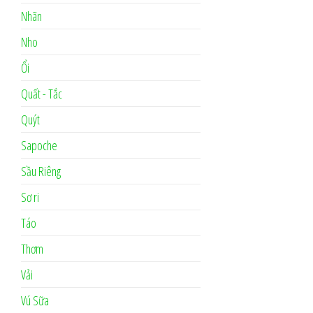
Nhãn
Nho
Ổi
Quất - Tắc
Quýt
Sapoche
Sầu Riêng
Sơ ri
Táo
Thơm
Vải
Vú Sữa