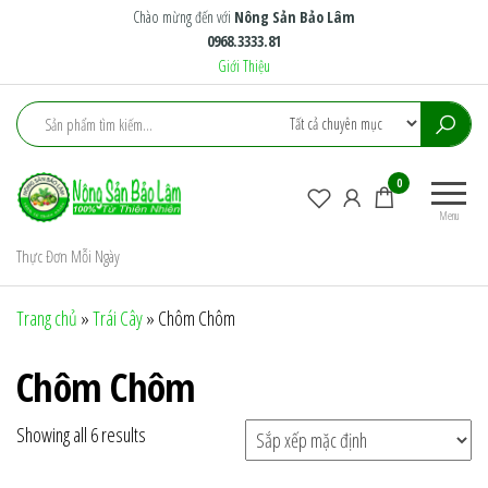
Skip
Chào mừng đến với
Nông Sản Bảo Lâm
0968.3333.81
to
Giới Thiệu
the
content
Nông
Nông
0
Sản
Trại
Menu
Xanh
Bảo
Tiêu
Thực Đơn Mỗi Ngày
Lâm
Chuẩn
Trang chủ
»
Trái Cây
»
Chôm Chôm
Chôm Chôm
Showing all 6 results