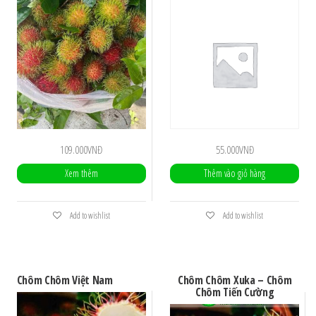
109.000
VNĐ
55.000
VNĐ
Xem thêm
Thêm vào giỏ hàng
Add to wishlist
Add to wishlist
Chôm Chôm Việt Nam
Chôm Chôm Xuka – Chôm
Chôm Tiến Cường