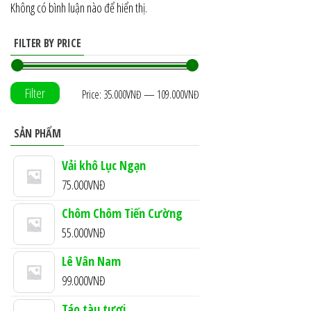
Không có bình luận nào để hiển thị.
FILTER BY PRICE
Filter
Min
Max
Price:
35.000VNĐ
—
109.000VNĐ
price
price
SẢN PHẨM
Vải khô Lục Ngạn
75.000
VNĐ
Chôm Chôm Tiến Cường
55.000
VNĐ
Lê Vân Nam
99.000
VNĐ
Táo tàu tươi