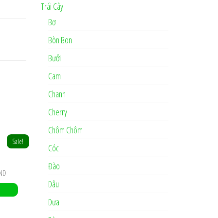
Trái Cây
Bơ
Bòn Bon
Bưởi
Cam
Chanh
Cherry
Chôm Chôm
Sale!
Cóc
Đào
NĐ
Dâu
Dưa