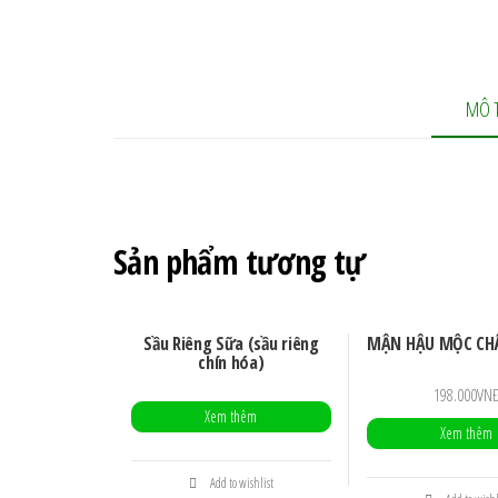
MÔ 
Sản phẩm tương tự
Sầu Riêng Sữa (sầu riêng
MẬN HẬU MỘC CH
chín hóa)
198.000
VN
Xem thêm
Xem thêm
Add to wishlist