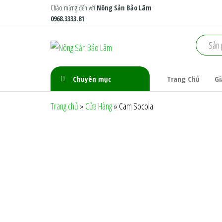
Skip
Chào mừng đến với
Nông Sản Bảo Lâm
0968.3333.81
to
the
Nông
Nông
content
Trại
Sản
Xanh
Bảo
Tiêu
Chuyên mục
Trang Chủ
Gi
Chuẩn
Lâm
Trang chủ
»
Cửa Hàng
»
Cam Socola