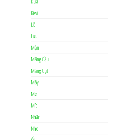
Dừa
Kiwi
Lê
Lựu
Mận
Mãng Cầu
Măng Cụt
Mây
Me
Mít
Nhãn
Nho