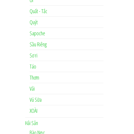
Ổi
Quất - Tắc
Quýt
Sapoche
Sầu Riêng
Sơ ri
Táo
Thơm
Vải
Vú Sữa
XOÀI
Hải Sản
Bào Ngư