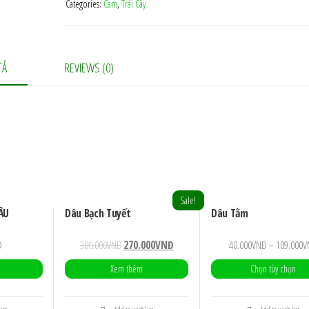
Categories:
Cam
,
Trái Cây
TẢ
REVIEWS (0)
Sale!
ÂU
Dâu Bạch Tuyết
Dâu Tằm
Đ
300.000
VNĐ
270.000
VNĐ
40.000
VNĐ
–
109.000
V
Xem thêm
Chọn tùy chọn