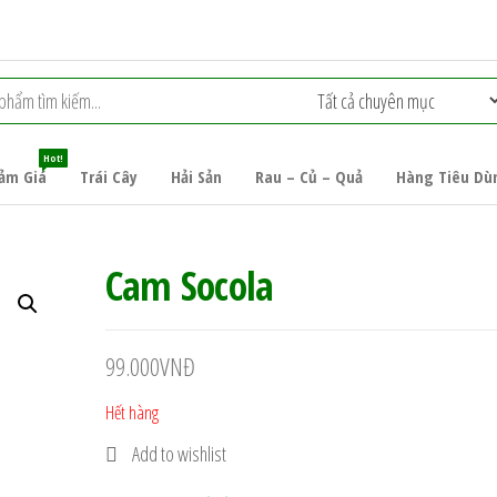
Hot!
ảm Giá
Trái Cây
Hải Sản
Rau – Củ – Quả
Hàng Tiêu Dù
Cam Socola
99.000
VNĐ
Hết hàng
Add to wishlist