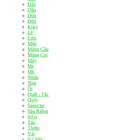
Đào
Dâu
Dưa
Dừa
Kiwi
Lê
Lựu
Mận
Mãng Cầu
Măng Cụt
Mây
Me
Mít
Nhãn
Nho
Ổi
Quất - Tắc
Quýt
Sapoche
Sầu Riêng
Sơ ri
Táo
Thơm
Vải
Vú Sữa