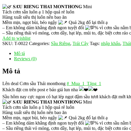
𝐒𝐀̂̀𝐔 𝐑𝐈𝐄̂𝐍𝐆 𝐓𝐇𝐀́𝐈 𝐌𝐎𝐍𝐓𝐇𝐎𝐍𝐆 Mini
Tách cơm sẵn luôn ạ 1 hộp quá rẻ luôn
Hàng xuất siêu thị luôn nên bao ăn
Mềm mịn, ngọt bùi, béo ngậy
Quả 2kg đổ lại thôi ạ
– Em không dám khẳng định ngon tuyệt đối
% vì cơm sầu nằm b
– Sầu riêng thái vỏ mỏng, cơm dầy, hạt lép, múi to, đặc biệt cơm ráo
Add to wishlist
SKU:
T-0022
Categories:
Sầu Riêng
,
Trái Cây
Tags:
nhập khẩu
,
Thái
Mô tả
Reviews (0)
Mô tả
Lên deal Cơm sầu Thái monthong
#_Mua_1_Tặng_1
Khách đặt cm trên post e báo giá lun nha
Sầu hôm nay cực ngon có hạt lép ngọt đậm sầu tươi khách đặt mới khu
𝐒𝐀̂̀𝐔 𝐑𝐈𝐄̂𝐍𝐆 𝐓𝐇𝐀́𝐈 𝐌𝐎𝐍𝐓𝐇𝐎𝐍𝐆 Mini
Tách cơm sẵn luôn ạ 1 hộp quá rẻ luôn
Hàng xuất siêu thị luôn nên bao ăn
Mềm mịn, ngọt bùi, béo ngậy
Quả 2kg đổ lại thôi ạ
– Em không dám khẳng định ngon tuyệt đối
% vì cơm sầu nằm b
– Sầu riêng thái vỏ mỏng, cơm dầy, hạt lép, múi to, đặc biệt cơm ráo