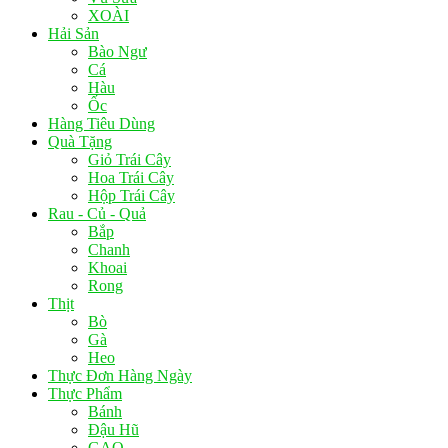
XOÀI
Hải Sản
Bào Ngư
Cá
Hàu
Ốc
Hàng Tiêu Dùng
Quà Tặng
Giỏ Trái Cây
Hoa Trái Cây
Hộp Trái Cây
Rau - Củ - Quả
Bắp
Chanh
Khoai
Rong
Thịt
Bò
Gà
Heo
Thực Đơn Hàng Ngày
Thực Phẩm
Bánh
Đậu Hũ
GẠO