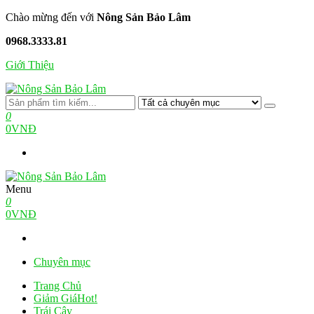
Skip
Chào mừng đến với
Nông Sản Bảo Lâm
to
0968.3333.81
the
content
Giới Thiệu
Nông Sản Bảo Lâm
Nông Trại Xanh Tiêu Chuẩn
0
0VNĐ
Menu
Nông Sản Bảo Lâm
Nông Trại Xanh Tiêu Chuẩn
0
0VNĐ
Chuyên mục
Trang Chủ
Giảm Giá
Hot!
Trái Cây