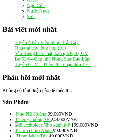
Ngũ Cốc
Nước Ngọt
Sữa
Bài viết mới nhất
Tuyển Nhân Viên Shop Trái Cây
Quà trái cây tổng hợp (01)
Sầu Riêng bao chất, bao giá Q10, GV
Bơ 034 – Clip nhà Nông Sản Bảo Lâm
Tuyển CTV – Thêm thu nhập đón TẾT
Phản hồi mới nhất
Không có bình luận nào để hiển thị.
Sản Phẩm
Nho Nữ Hoàng
99.000
VNĐ
Cherry cuống SE
249.000
VNĐ
Nho xanh mỹ
199.000
VNĐ
Chôm chôm Nhãn
99.000
VNĐ
Thơm Miền Tây
49.000
VNĐ