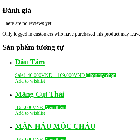
Đánh giá
There are no reviews yet.
Only logged in customers who have purchased this product may leave
Sản phẩm tương tự
Dâu Tằm
Sale!
40.000
VNĐ
–
109.000
VNĐ
Chọn tùy chọn
Add to wishlist
Măng Cụt Thái
165.000
VNĐ
Xem thêm
Add to wishlist
MẬN HẬU MỘC CHÂU
198.000
VNĐ
Xem thêm