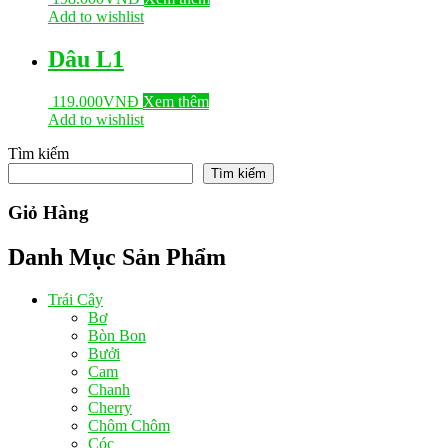
Add to wishlist
Dâu L1
119.000
VNĐ
Xem thêm
Add to wishlist
Tìm kiếm
Tìm kiếm
Giỏ Hàng
Danh Mục Sản Phẩm
Trái Cây
Bơ
Bòn Bon
Bưởi
Cam
Chanh
Cherry
Chôm Chôm
Cóc