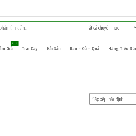
Hot!
ảm Giá
Trái Cây
Hải Sản
Rau – Củ – Quả
Hàng Tiêu Dù