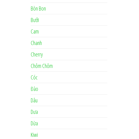
Bòn Bon
Bưởi
Cam
Chanh
Cherry
Chôm Chôm
Cóc
Đào
Dâu
Dưa
Dừa
Kiwi