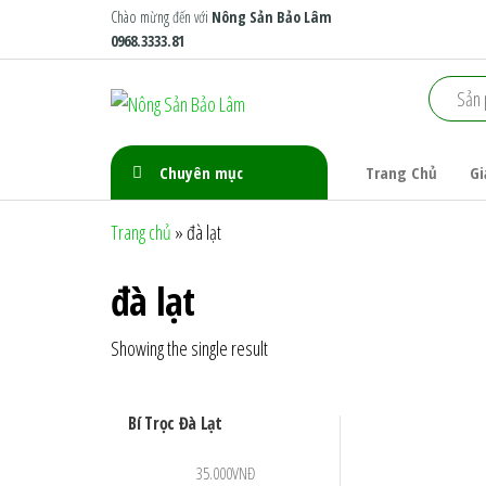
Skip
Chào mừng đến với
Nông Sản Bảo Lâm
0968.3333.81
to
the
Nông
Nông
content
Trại
Sản
Xanh
Bảo
Tiêu
Chuyên mục
Trang Chủ
Gi
Chuẩn
Lâm
Trang chủ
»
đà lạt
đà lạt
Showing the single result
Bí Trọc Đà Lạt
35.000
VNĐ