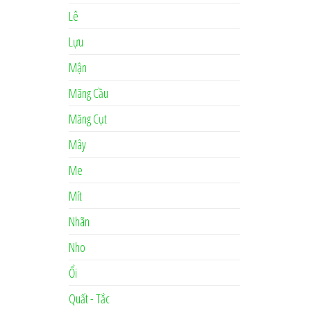
Lê
Lựu
Mận
Mãng Cầu
Măng Cụt
Mây
Me
Mít
Nhãn
Nho
Ổi
Quất - Tắc