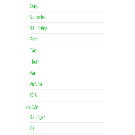
Quýt
Sapoche
Sầu Riêng
Sơ ri
Táo
Thơm
Vải
Vú Sữa
XOÀI
Hải Sản
Bào Ngư
Cá