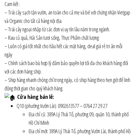
Cam kết :
– Trái cây sạch tận vườn, an toàn cho cả mẹ và bé với chứng nhận Vietgap
và Organic cho tất cả hàng nội địa.
– Trái cây ngoại nhập từ các đơn vị uy tín lâu năm trong ngành.
– Rau củ quả, Hải Sản tươi sống, Thực Phẩm chất lượng
– Luôn có giá tốt nhất cho hầu hết các mặt hàng, deal giá rẻ tri ân mỗi
ngày
– Chính sách bao bù hợp lý đảm bảo quyền lợi tối đa cho khách hàng đối
với các đơn hàng ship.
– Ship hàng nhanh chóng chỉ trong ngày, có ship hàng theo hẹn giờ để linh
động thời gian cho quý khách hàng.
Cửa hàng bán lẻ:
Q10 (phường Vườn Lài): 0902613577 – 0764 27 29 27
Địa chỉ cũ: 389A Lý Thái Tổ, phường 09, quận 10, thành phố
Hồ Chí Minh
Địa chỉ mới: 389A Lý Thái Tổ, phường Vườn Lài, thành phố Hồ