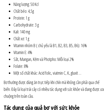
Năng lượng: 50 Kcl
Chất béo: 4,5g
Protein: 1 g
Carbohydrate: 3 g
Kali: 140 mg
Chất xơ: 1 g
Vitamin nhóm B ( chủ yếu là B1, B2, B3, B5, B6): 16%
Vitamin E: 4%
Sắt, Mangan, Kẽm và Photpho: Mỗi loại 2%
Folate: 8%
Một số chất khác: Acid folic, viatmin C, K, gluxit …
Bơ thường được dùng ăn trực tiếp khi chín mà không cần phải qua chế
biến. Đây là loại trái cây có nhiều tác dụng với sức khỏe và đang được ưa
chuộng trên toàn cầu.
Tác dụng của quả bơ với sức khỏe