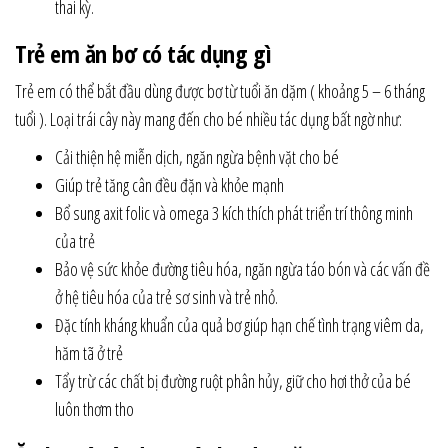
thai kỳ.
Trẻ em ăn bơ có tác dụng gì
Trẻ em có thể bắt đầu dùng được bơ từ tuổi ăn dặm ( khoảng 5 – 6 tháng
tuổi ). Loại trái cây này mang đến cho bé nhiều tác dụng bất ngờ như:
Cải thiện hệ miễn dịch, ngăn ngừa bệnh vặt cho bé
Giúp trẻ tăng cân đều đặn và khỏe mạnh
Bổ sung axit folic và omega 3 kích thích phát triển trí thông minh
của trẻ
Bảo vệ sức khỏe đường tiêu hóa, ngăn ngừa táo bón và các vấn đề
ở hệ tiêu hóa của trẻ sơ sinh và trẻ nhỏ.
Đặc tính kháng khuẩn của quả bơ giúp hạn chế tình trạng viêm da,
hăm tã ở trẻ
Tẩy trừ các chất bị đường ruột phân hủy, giữ cho hơi thở của bé
luôn thơm tho