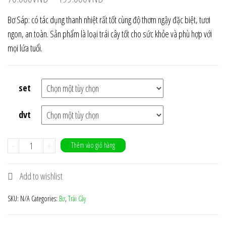
Bơ Sáp: có tác dụng thanh nhiệt rất tốt cùng độ thơm ngậy đặc biệt, tươi
ngon, an toàn. Sản phẩm là loại trái cây tốt cho sức khỏe và phù hợp với
mọi lứa tuổi.
set
dvt
Bơ
-
+
Thêm vào giỏ hàng
Sáp
quantity
Add to wishlist
SKU:
N/A
Categories:
Bơ
,
Trái Cây