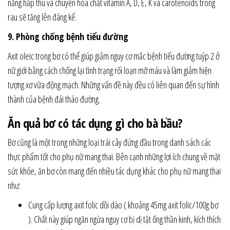
năng hấp thu và chuyển hóa chất vitamin A, D, E, K và carotenoids trong
rau sẽ tăng lên đáng kể.
9. Phòng chống bệnh tiểu đường
Axit oleic trong bơ có thể giúp giảm nguy cơ mắc bệnh tiểu đường tuýp 2 ở
nữ giới bằng cách chống lại tình trạng rối loạn mỡ máu và làm giảm hiện
tượng xơ vữa động mạch. Những vấn đề này đều có liên quan đến sự hình
thành của bệnh đái tháo đường.
Ăn quả bơ có tác dụng gì cho bà bầu?
Bơ cũng là một trong những loại trái cây đứng đầu trong danh sách các
thực phẩm tốt cho phụ nữ mang thai. Bên cạnh những lợi ích chung về mặt
sức khỏe, ăn bơ còn mang đến nhiều tác dụng khác cho phụ nữ mang thai
như:
Cung cấp lượng axit folic dồi dào ( khoảng 45mg axit folic/100g bơ
). Chất này giúp ngăn ngừa nguy cơ bị dị tật ống thần kinh, kích thích