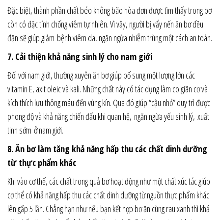
Đặc biệt, thành phần chất béo không bão hòa đơn được tìm thấy trong bơ
còn có đặc tính chống viêm tự nhiên. Vì vậy, người bị vẩy nến ăn bơ đều
đặn sẽ giúp giảm bệnh viêm da, ngăn ngừa nhiễm trùng một cách an toàn.
7. Cải thiện khả năng sinh lý cho nam giới
Đối với nam giới, thường xuyên ăn bơ giúp bổ sung một lượng lớn các
vitamin E, axit oleic và kali. Những chất này có tác dụng làm co giãn cơ và
kích thích lưu thông máu đến vùng kín. Qua đó giúp “cậu nhỏ” duy trì được
phong độ và khả năng chiến đấu khi quan hệ, ngăn ngừa yếu sinh lý, xuất
tinh sớm ở nam giới.
8. Ăn bơ làm tăng khả năng hấp thu các chất dinh dưỡng
từ thực phẩm khác
Khi vào cơ thể, các chất trong quả bơ hoạt động như một chất xúc tác giúp
cơ thể có khả năng hấp thu các chất dinh dưỡng từ nguồn thực phẩm khác
lên gấp 5 lần. Chẳng hạn như nếu bạn kết hợp bơ ăn cùng rau xanh thì khả