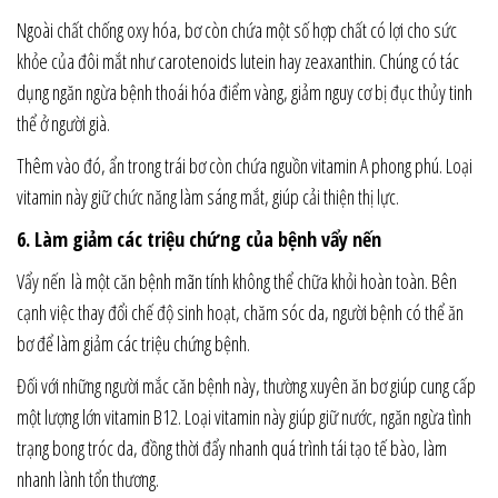
Ngoài chất chống oxy hóa, bơ còn chứa một số hợp chất có lợi cho sức
khỏe của đôi mắt như carotenoids lutein hay zeaxanthin. Chúng có tác
dụng ngăn ngừa bệnh thoái hóa điểm vàng, giảm nguy cơ bị đục thủy tinh
thể ở người già.
Thêm vào đó, ẩn trong trái bơ còn chứa nguồn vitamin A phong phú. Loại
vitamin này giữ chức năng làm sáng mắt, giúp cải thiện thị lực.
6. Làm giảm các triệu chứng của bệnh vẩy nến
Vẩy nến là một căn bệnh mãn tính không thể chữa khỏi hoàn toàn. Bên
cạnh việc thay đổi chế độ sinh hoạt, chăm sóc da, người bệnh có thể ăn
bơ để làm giảm các triệu chứng bệnh.
Đối với những người mắc căn bệnh này, thường xuyên ăn bơ giúp cung cấp
một lượng lớn vitamin B12. Loại vitamin này giúp giữ nước, ngăn ngừa tình
trạng bong tróc da, đồng thời đẩy nhanh quá trình tái tạo tế bào, làm
nhanh lành tổn thương.