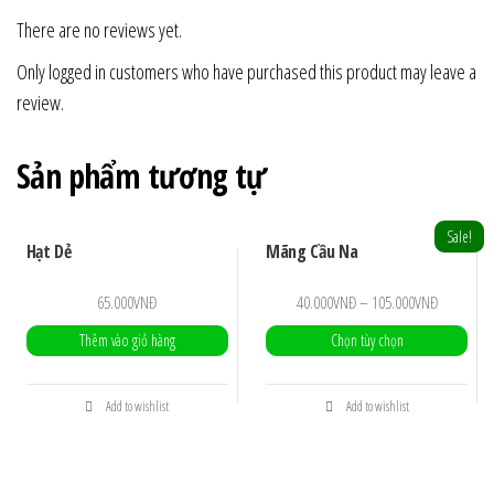
There are no reviews yet.
Only logged in customers who have purchased this product may leave a
review.
Sản phẩm tương tự
Sale!
Hạt Dẻ
Mãng Cầu Na
65.000
VNĐ
40.000
VNĐ
–
105.000
VNĐ
Thêm vào giỏ hàng
Chọn tùy chọn
Add to wishlist
Add to wishlist