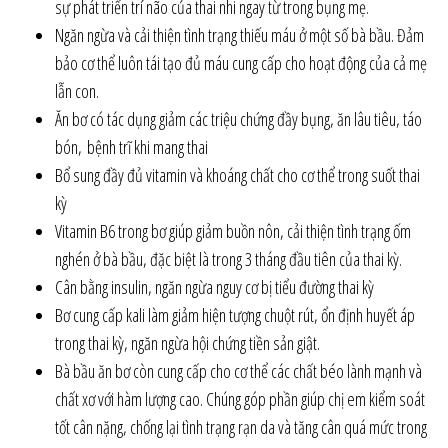
sự phát triển trí não của thai nhi ngay từ trong bụng mẹ.
Ngăn ngừa và cải thiện tình trạng thiếu máu ở một số bà bầu. Đảm
bảo cơ thể luôn tái tạo đủ máu cung cấp cho hoạt động của cả mẹ
lẫn con.
Ăn bơ có tác dụng giảm các triệu chứng đầy bụng, ăn lâu tiêu, táo
bón, bệnh trĩ khi mang thai
Bổ sung đầy đủ vitamin và khoáng chất cho cơ thể trong suốt thai
kỳ
Vitamin B6 trong bơ giúp giảm buồn nôn, cải thiện tình trạng ốm
nghén ở bà bầu, đặc biệt là trong 3 tháng đầu tiên của thai kỳ.
Cân bằng insulin, ngăn ngừa nguy cơ bị tiểu đường thai kỳ
Bơ cung cấp kali làm giảm hiện tượng chuột rút, ổn định huyết áp
trong thai kỳ, ngăn ngừa hội chứng tiền sản giật.
Bà bầu ăn bơ còn cung cấp cho cơ thể các chất béo lành mạnh và
chất xơ với hàm lượng cao. Chúng góp phần giúp chị em kiểm soát
tốt cân nặng, chống lại tình trạng rạn da và tăng cân quá mức trong