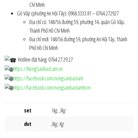
Chí Minh
Gò Vấp (phường An Hội Tây): 0968.3333.81 – 0764.272927
Địa chỉ cũ: 148/56 đường 59, phường 14, quận Gò Vấp,
Thành Phố Hồ Chí Minh
Địa chỉ mới: 148/56 đường 59, phường An Hội Tây, Thành
Phố Hồ Chí Minh
Hotline đặt hàng: 0764 27 29 27
Https://NongSanBaoLam.vn
Https://facebook.com/nongsanbaolam
Https://facebook.com/nongsanbaolamhcm
set
1kg, 3kg
dvt
3kg, Kg