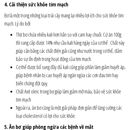
4. Cải thiện sức khỏe tim mạch
Bơ là một trong những loại trái cây mang lại nhiều lợi ích cho sức khỏe tim
mạch. Lý do bởi:
Thịt bơ chứa nhiều kali hơn hẳn so với cam hay chuối. Cứ ăn 100g
thì cung cấp được 14% nhu cầu kali hàng ngày của cơ thể . Chất này
giúp cân bằng các chất điện giải cũng như nước trong cơ thể, đảm
bảo sự ổn định trong hoạt động của tim mạch.
Cơ thể được bổ sung đầy đủ kali cũng góp phần làm giảm huyết áp,
giúp bệnh nhân bị cao huyết áp ngăn ngừa các cơn đau tim hay
biến chứng đột quỵ.
Chất Axit oleic trong bơ giúp làm giảm mỡ máu, bảo vệ sức khỏe
tim mạch
Ngoài ra, ăn bơ cũng là một giải pháp đơn giản để tăng cường các
loại cholesterol có lợi cho sức khỏe.
5. Ăn bơ giúp phòng ngừa các bệnh về mắt