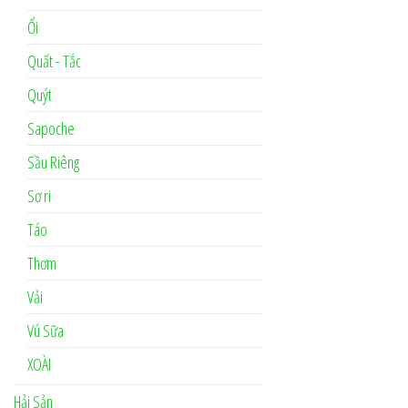
Ổi
Quất - Tắc
Quýt
Sapoche
Sầu Riêng
Sơ ri
Táo
Thơm
Vải
Vú Sữa
XOÀI
Hải Sản