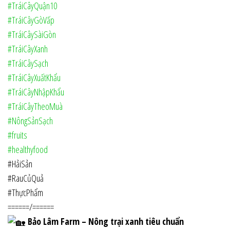
#TráiCâyQuận10
#TráiCâyGòVấp
#TráiCâySàiGòn
#TráiCâyXanh
#TráiCâySạch
#TráiCâyXuấtKhẩu
#TráiCâyNhậpKhẩu
#TráiCâyTheoMuà
#NôngSảnSạch
#fruits
#healthyfood
#HảiSản
#RauCủQuả
#ThựcPhẩm
======/======
Bảo Lâm Farm – Nông trại xanh tiêu chuẩn