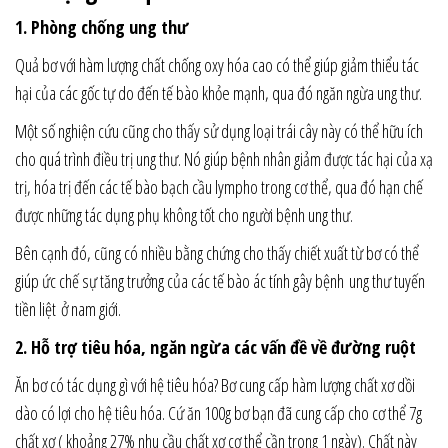
1. Phòng chống ung thư
Quả bơ với hàm lượng chất chống oxy hóa cao có thể giúp giảm thiểu tác
hại của các gốc tự do đến tế bào khỏe mạnh, qua đó ngăn ngừa ung thư.
Một số nghiện cứu cũng cho thấy sử dụng loại trái cây này có thể hữu ích
cho quá trình điều trị ung thư. Nó giúp bệnh nhân giảm được tác hại của xạ
trị, hóa trị đến các tế bào bạch cầu lympho trong cơ thể, qua đó hạn chế
được những tác dụng phụ không tốt cho người bệnh ung thư.
Bên cạnh đó, cũng có nhiều bằng chứng cho thấy chiết xuất từ bơ có thể
giúp ức chế sự tăng trưởng của các tế bào ác tính gây bệnh ung thư tuyến
tiền liệt ở nam giới.
2. Hỗ trợ tiêu hóa, ngăn ngừa các vấn đề về đường ruột
Ăn bơ có tác dụng gì với hệ tiêu hóa? Bơ cung cấp hàm lượng chất xơ dồi
dào có lợi cho hệ tiêu hóa. Cứ ăn 100g bơ bạn đã cung cấp cho cơ thể 7g
chất xơ ( khoảng 27% nhu cầu chất xơ cơ thể cần trong 1 ngày). Chất này