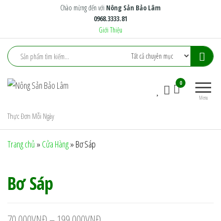
Skip
Chào mừng đến với
Nông Sản Bảo Lâm
0968.3333.81
to
Giới Thiệu
the
content
Nông
Nông
0
Sản
Trại
Menu
Xanh
Bảo
Tiêu
Thực Đơn Mỗi Ngày
Lâm
Chuẩn
Trang chủ
»
Cửa Hàng
»
Bơ Sáp
Bơ Sáp
70.000
VNĐ
–
199.000
VNĐ