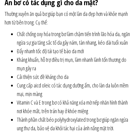
Ăn bơ có tác dụng gì cho da mặt?
Thường xuyên ăn quả bơ giúp bạn có một làn da đẹp hơn và khỏe mạnh
hơn từ bên trong. Cụ thể:
Chất chống oxy hóa trong bơ làm chậm tiến trình lão hóa da, ngăn
ngừa sự gia tăng sắc tố da gây nám, tàn nhang, kéo dài tuổi xuân
Đẩy nhanh tốc độ tái tạo tế bào da mới
Kháng khuẩn, hỗ trợ điều trị mụn, làm nhanh lành tổn thương do
mụn gây ra
Cải thiện sức đề kháng cho da
Cung cấp aicd oleic có tác dụng dưỡng ẩm, cho làn da luôn mềm
mại, mịn màng
Vitamin C và E trong bơ có khả năng xóa mờ nếp nhăn hình thành
nơi khóe mắt, trên trán hay ở khóe miệng
Thành phần chất béo polyhydroxylated trong bơ giúp ngăn ngừa
ung thư da, bảo vệ da khỏi tác hại của ánh nắng mặt trời.