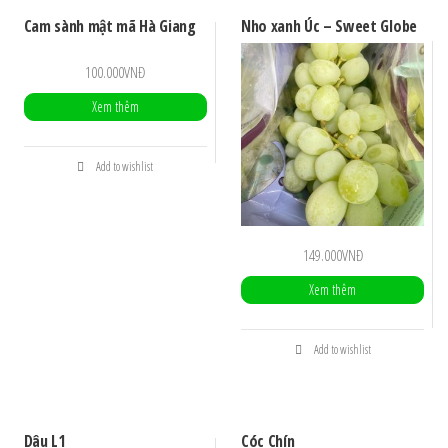
Cam sành mật mã Hà Giang
Nho xanh Úc – Sweet Globe
100.000
VNĐ
Xem thêm
Add to wishlist
149.000
VNĐ
Xem thêm
Add to wishlist
Dâu L1
Cóc Chín