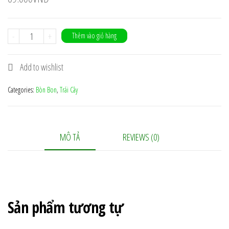
Bòn
-
+
Thêm vào giỏ hàng
Bon
quantity
Add to wishlist
Categories:
Bòn Bon
,
Trái Cây
MÔ TẢ
REVIEWS (0)
Sản phẩm tương tự