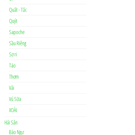
Quất - Tắc
Quýt
Sapoche
Sầu Riêng
Sơ ri
Táo
Thơm
Vải
Vú Sữa
XOÀI
Hải Sản
Bào Ngư