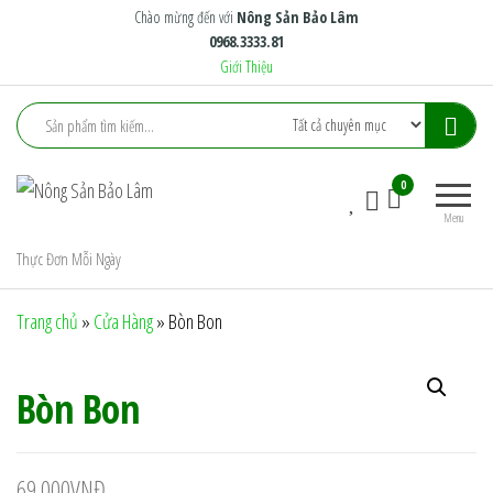
Skip
Chào mừng đến với
Nông Sản Bảo Lâm
0968.3333.81
to
Giới Thiệu
the
content
Nông
Nông
0
Sản
Trại
Menu
Xanh
Bảo
Tiêu
Thực Đơn Mỗi Ngày
Lâm
Chuẩn
Trang chủ
»
Cửa Hàng
»
Bòn Bon
Bòn Bon
69.000
VNĐ