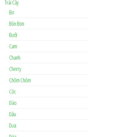
Trái Cây
Bơ
Bòn Bon
Bưởi
Cam
Chanh
Cherry
Chôm Chôm
Cóc
Đào
Dâu
Dưa
Dừa