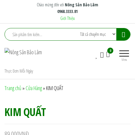
Skip
Chào mừng đến với
Nông Sản Bảo Lâm
0968.3333.81
to
Giới Thiệu
the
content
Nông
Nông
0
Sản
Trại
Menu
Xanh
Bảo
Tiêu
Thực Đơn Mỗi Ngày
Lâm
Chuẩn
Trang chủ
»
Cửa Hàng
»
KIM QUẤT
KIM QUẤT
89.000
VNĐ