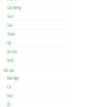
Sầu Riêng
Sơ ri
Táo
Thơm
Vải
Vú Sữa
XOÀI
Hải Sản
Bào Ngư
Cá
Hàu
Ốc