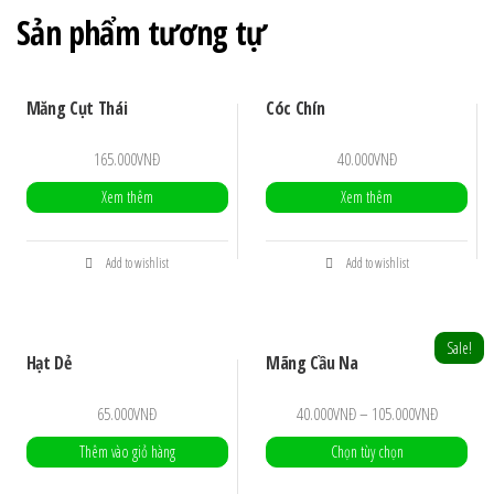
Sản phẩm tương tự
Măng Cụt Thái
Cóc Chín
165.000
VNĐ
40.000
VNĐ
Xem thêm
Xem thêm
Add to wishlist
Add to wishlist
Sale!
Hạt Dẻ
Mãng Cầu Na
65.000
VNĐ
40.000
VNĐ
–
105.000
VNĐ
Thêm vào giỏ hàng
Chọn tùy chọn