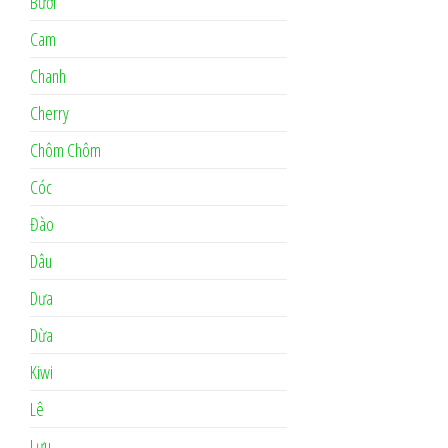
Bưởi
Cam
Chanh
Cherry
Chôm Chôm
Cóc
Đào
Dâu
Dưa
Dừa
Kiwi
Lê
Lựu