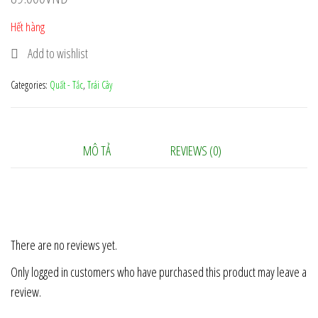
Hết hàng
Add to wishlist
Categories:
Quất - Tắc
,
Trái Cây
MÔ TẢ
REVIEWS (0)
There are no reviews yet.
Only logged in customers who have purchased this product may leave a
review.