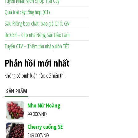
Tuyển Nhân Viên Shop Trái Cây
Quà trái cây tổng hợp (01)
Sầu Riêng bao chất, bao giá Q10, GV
Bơ 034 – Clip nhà Nông Sản Bảo Lâm
Tuyển CTV – Thêm thu nhập đón TẾT
Phản hồi mới nhất
Không có bình luận nào để hiển thị.
SẢN PHẨM
Nho Nữ Hoàng
99.000
VNĐ
Cherry cuống SE
249.000
VNĐ