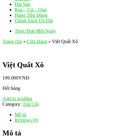
Hải Sản
Rau – Củ – Quả
Hàng Tiêu Dùng
Chính Sách Ưu Đãi
Thực Đơn Mỗi Ngày
Trang chủ
»
Cửa Hàng
»
Việt Quất Xô
Việt Quất Xô
199.000
VNĐ
Hết hàng
Add to wishlist
Category:
Trái Cây
Mô tả
Reviews (0)
Mô tả