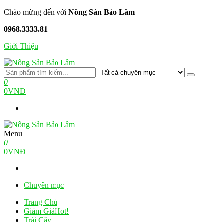
Skip
Chào mừng đến với
Nông Sản Bảo Lâm
to
0968.3333.81
the
content
Giới Thiệu
Nông Sản Bảo Lâm
Nông Trại Xanh Tiêu Chuẩn
0
0VNĐ
Menu
Nông Sản Bảo Lâm
Nông Trại Xanh Tiêu Chuẩn
0
0VNĐ
Chuyên mục
Trang Chủ
Giảm Giá
Hot!
Trái Cây