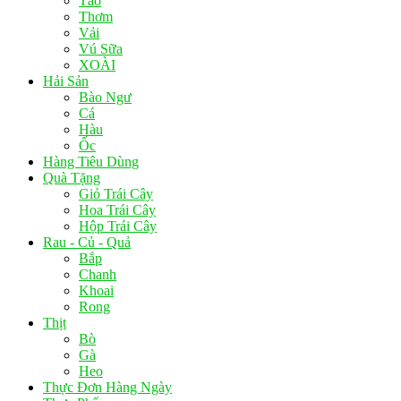
Táo
Thơm
Vải
Vú Sữa
XOÀI
Hải Sản
Bào Ngư
Cá
Hàu
Ốc
Hàng Tiêu Dùng
Quà Tặng
Giỏ Trái Cây
Hoa Trái Cây
Hộp Trái Cây
Rau - Củ - Quả
Bắp
Chanh
Khoai
Rong
Thịt
Bò
Gà
Heo
Thực Đơn Hàng Ngày