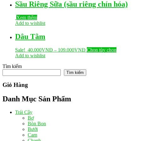
Sầu Riêng Sữa (sầu riêng chín hóa)
Xem thêm
Add to wishlist
Dâu Tằm
Sale!
40.000
VNĐ
–
109.000
VNĐ
Chọn tùy chọn
Add to wishlist
Tìm kiếm
Tìm kiếm
Giỏ Hàng
Danh Mục Sản Phẩm
Trái Cây
Bơ
Bòn Bon
Bưởi
Cam
Chanh