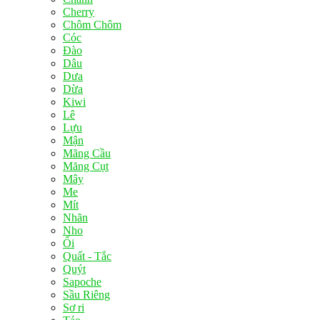
Cherry
Chôm Chôm
Cóc
Đào
Dâu
Dưa
Dừa
Kiwi
Lê
Lựu
Mận
Mãng Cầu
Măng Cụt
Mây
Me
Mít
Nhãn
Nho
Ổi
Quất - Tắc
Quýt
Sapoche
Sầu Riêng
Sơ ri