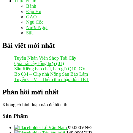
Thực Phẩm
Bánh
Đậu Hũ
GẠO
Ngũ Cốc
Nước Ngọt
Sữa
Bài viết mới nhất
Tuyển Nhân Viên Shop Trái Cây
Quà trái cây tổng hợp (01)
Sầu Riêng bao chất, bao giá Q10, GV
Bơ 034 – Clip nhà Nông Sản Bảo Lâm
Tuyển CTV – Thêm thu nhập đón TẾT
Phản hồi mới nhất
Không có bình luận nào để hiển thị.
Sản Phẩm
Lê Vân Nam
99.000
VNĐ
Táo tàu tươi
149.000
VNĐ