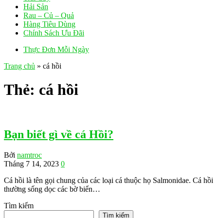
Hải Sản
Rau – Củ – Quả
Hàng Tiêu Dùng
Chính Sách Ưu Đãi
Thực Đơn Mỗi Ngày
Trang chủ
»
cá hồi
Thẻ:
cá hồi
Bạn biết gì về cá Hồi?
Bởi
namtroc
Tháng 7 14, 2023
0
Cá hồi là tên gọi chung của các loại cá thuộc họ Salmonidae. Cá hồi
thường sống dọc các bờ biển…
Tìm kiếm
Tìm kiếm