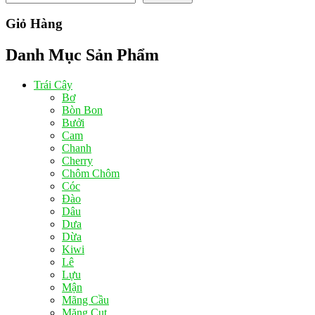
Giỏ Hàng
Danh Mục Sản Phẩm
Trái Cây
Bơ
Bòn Bon
Bưởi
Cam
Chanh
Cherry
Chôm Chôm
Cóc
Đào
Dâu
Dưa
Dừa
Kiwi
Lê
Lựu
Mận
Mãng Cầu
Măng Cụt