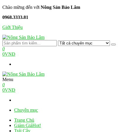
Skip
Chào mừng đến với
Nông Sản Bảo Lâm
to
0968.3333.81
the
content
Giới Thiệu
Nông Sản Bảo Lâm
Nông Trại Xanh Tiêu Chuẩn
0
0VNĐ
Menu
Nông Sản Bảo Lâm
Nông Trại Xanh Tiêu Chuẩn
0
0VNĐ
Chuyên mục
Trang Chủ
Giảm Giá
Hot!
Trái Cây