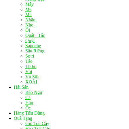
Mây
Me
Mít
Nhãn
Nho
Ổi
Quất - Tắc
Quýt
Sapoche
Sầu Riêng
Sơ ri
Táo
Thơm
Vải
Vú Sữa
XOÀI
Hải Sản
Bào Ngư
Cá
Hàu
Ốc
Hàng Tiêu Dùng
Quà Tặng
Giỏ Trái Cây
Hoa Trái Cây