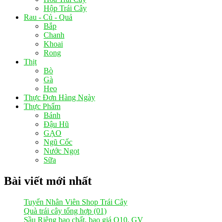
Hộp Trái Cây
Rau - Củ - Quả
Bắp
Chanh
Khoai
Rong
Thịt
Bò
Gà
Heo
Thực Đơn Hàng Ngày
Thực Phẩm
Bánh
Đậu Hũ
GẠO
Ngũ Cốc
Nước Ngọt
Sữa
Bài viết mới nhất
Tuyển Nhân Viên Shop Trái Cây
Quà trái cây tổng hợp (01)
Sầu Riêng bao chất, bao giá Q10, GV